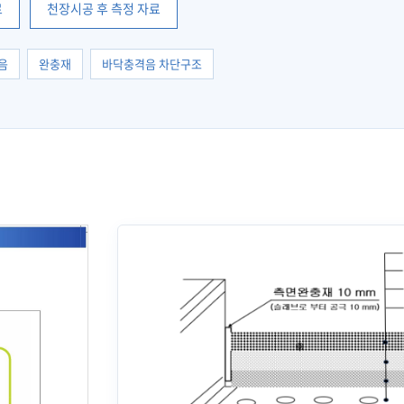
료
천장시공 후 측정 자료
음
완충재
바닥충격음 차단구조