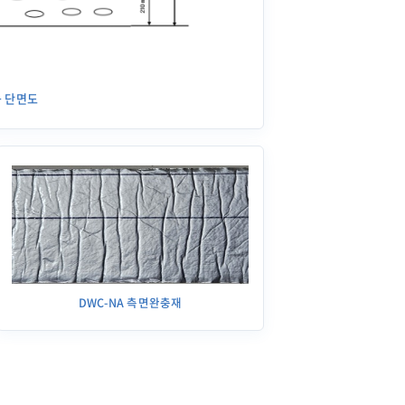
공 단면도
DWC-NA 측면완충재