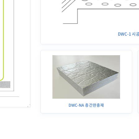
DWC-1 시
DWC-NA 층간완충재