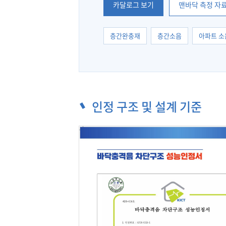
카달로그 보기
맨바닥 측정 자
층간완충재
층간소음
아파트 소
인정 구조 및 설계 기준