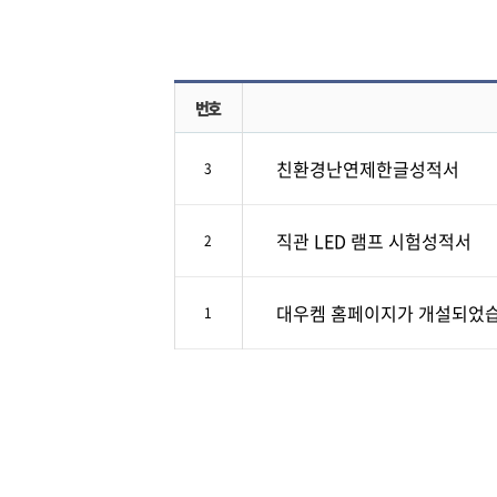
번호
친환경난연제한글성적서
3
직관 LED 램프 시험성적서
2
대우켐 홈페이지가 개설되었습
1