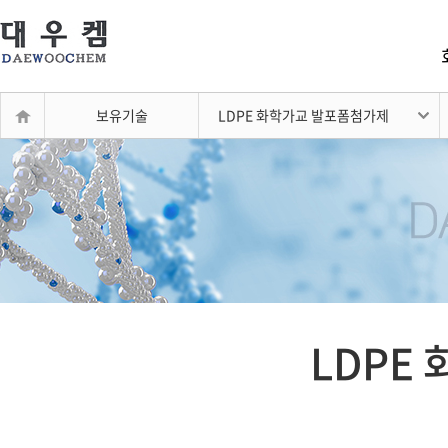
보유기술
LDPE 화학가교 발포폼첨가제
LDPE