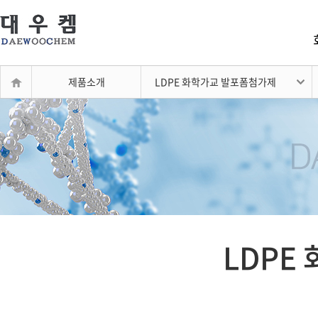
제품소개
LDPE 화학가교 발포폼첨가제
LDPE