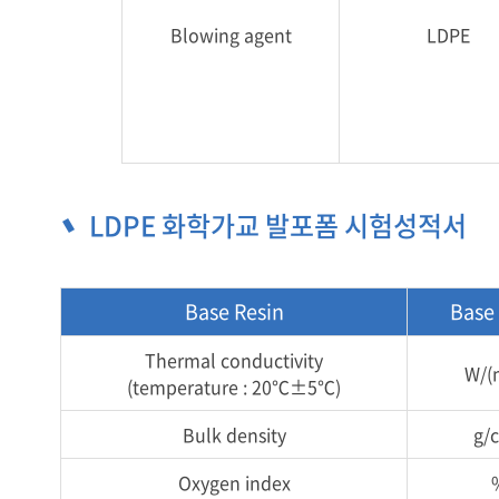
Blowing agent
LDPE
LDPE 화학가교 발포폼 시험성적서
Base Resin
Base
Thermal conductivity
W/(
(temperature : 20℃±5℃)
Bulk density
g/
Oxygen index