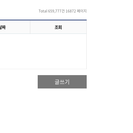
Total 659,777건
16872 페이지
날짜
조회
글쓰기