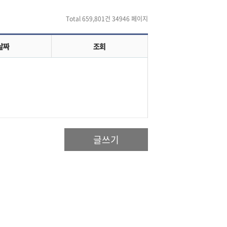
Total 659,801건
34946 페이지
날짜
조회
글쓰기