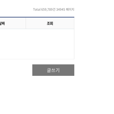
Total 659,789건
34945 페이지
날짜
조회
글쓰기